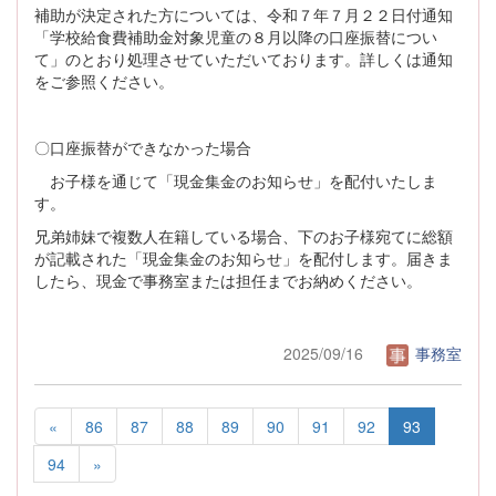
補助が決定された方については、令和７年７月２２日付通知
「学校給食費補助金対象児童の８月以降の口座振替につい
て」のとおり処理させていただいております。詳しくは通知
をご参照ください。
〇口座振替ができなかった場合
お子様を通じて「現金集金のお知らせ」を配付いたしま
す。
兄弟姉妹で複数人在籍している場合、下のお子様宛てに総額
が記載された「現金集金のお知らせ」を配付します。届きま
したら、現金で事務室または担任までお納めください。
2025/09/16
事務室
«
86
87
88
89
90
91
92
93
94
»