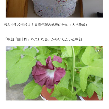
男衾小学校開校１５０周年記念式典のため（大凧作成）
「朝顔『團十郎』を楽しむ会」からいただいた朝顔