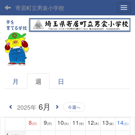
寄居町立男衾小学校
Toggl
月
週
日
6月
2025年
今週へ
8
9
10
11
12
13
14
(日)
(月)
(火)
(水)
(木)
(金)
(土)