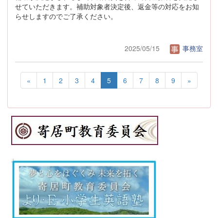
せていただきます。補助対象者決定後、返金等の対応をお知
らせしますのでご了承ください。
2025/05/15
事務室
«
1
2
3
4
5
6
7
8
9
»