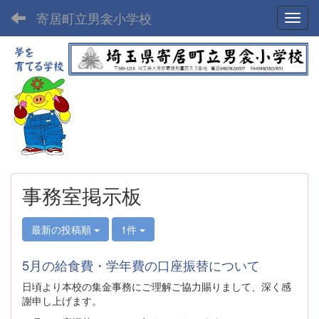
寄居町立男衾小学校
Toggl
事務室掲示板
最新の投稿順
1件
5月の給食費・学年費の口座振替について
日頃より本校の集金事務にご理解ご協力賜りまして、深く感
謝申し上げます。