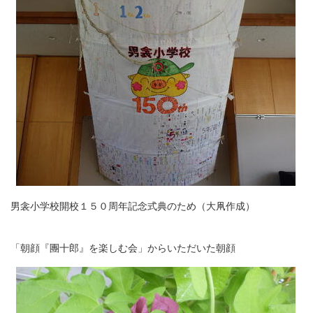
男衾小学校開校１５０周年記念式典のため（大凧作成）
「朝顔『團十郎』を楽しむ会」からいただいた朝顔