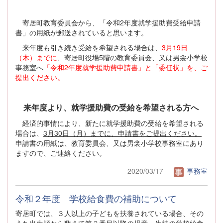
寄居町教育委員会から、「令和2年度就学援助費受給申請
書」の用紙が郵送されていると思います。
来年度も引き続き受給を希望される場合は、
3月19日
（木）までに
、寄居町役場5階の教育委員会、又は男衾小学校
事務室へ
「令和2年度就学援助費申請書」と「委任状」を、ご
提出ください。
来年度より、就学援助費の受給を希望される方へ
経済的事情により、新たに就学援助費の受給を希望される
場合は、
3月30日（月）までに、申請書をご提出ください。
申請書の用紙は、教育委員会、又は男衾小学校事務室にあり
ますので、ご連絡ください。
2020/03/17
事務室
令和２年度 学校給食費の補助について
寄居町では、３人以上の子どもを扶養されている場合、その
うち出生順から数えて第３番目以降の児童・生徒の学校給食