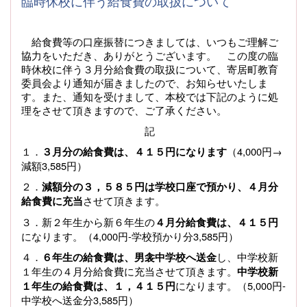
臨時休校に伴う給食費の取扱について
給食費等の口座振替につきましては、いつもご理解ご
協力をいただき、ありがとうございます。
この度の臨
時休校に伴う３月分給食費の取扱について、寄居町教育
委員会より通知が届きましたので、お知らせいたしま
す。
また、通知を受けまして、本校では下記のように処
理をさせて頂きますので、ご了承ください。
記
１．
（4,000円→
３月分の給食費は、４１５円になります
減額3,585円）
２．
減額分の３，５８５円は学校口座で預かり、４月分
させて頂きます。
給食費に充当
３．新２年生から新６年生の
４月分給食費は、４１５円
になります。（4,000円-学校預かり分3,585円）
４．
し、中学校新
６年生の給食費は、男衾中学校へ送金
１年生の４月分給食費に充当させて頂きます。
中学校新
になります。（5,000円-
１年生の給食費は、１，４１５円
中学校へ送金分3,585円）