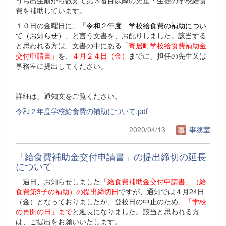
費を補助しています。
１０日の金曜日に
、「令和２年度 学校給食費の補助につい
て（お知らせ）」
と言う文書を、お配りしました。該当する
と思われる方は、文書の中にある
「寄居町学校給食費補助金
交付申請書」
を、
４月２４日（金）
までに、担任の先生又は
事務室に提出してください。
詳細は、通知文をご覧ください。
令和２年度学校給食費の補助について.pdf
2020/04/13
事務室
「給食費補助金交付申請書」の提出締切の延長
について
過日、お知らせしました
「給食費補助金交付申請書」（給
食費第3子の補助）の提出締切日
ですが、通知では４月24日
（金）となっておりましたが、登校日の中止のため
、「学校
の再開の日」まで
と延長になりました。該当と思われる方
は、ご提出をお願いいたします。