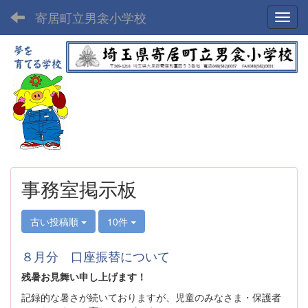
寄居町立男衾小学校
Toggl
事務室掲示板
古い投稿順
10件
８月分 口座振替について
残暑お見舞い申し上げます！
記録的な暑さが続いておりますが、児童のみなさま・保護者