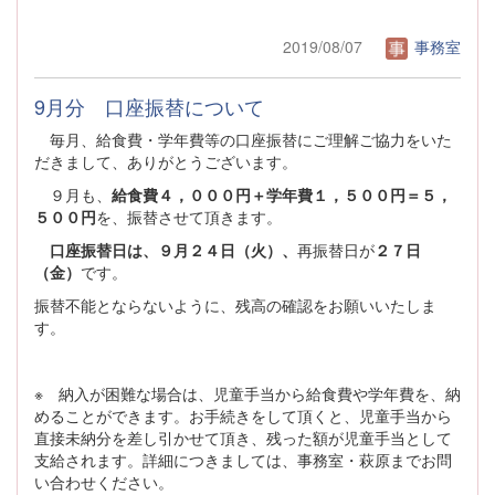
2019/08/07
事務室
9月分 口座振替について
毎月、給食費・学年費等の口座振替にご理解ご協力をいた
だきまして、ありがとうございます。
９月も、
給食費４，０００円＋学年費１，５００円＝５，
５００円
を、振替させて頂きます。
口座振替日は、９月２４日（火）、
再振替日が
２７日
（金）
です。
振替不能とならないように、残高の確認をお願いいたしま
す。
※ 納入が困難な場合は、児童手当から給食費や学年費を、納
めることができます。お手続きをして頂くと、児童手当から
直接未納分を差し引かせて頂き、残った額が児童手当として
支給されます。詳細につきましては、事務室・萩原までお問
い合わせください。