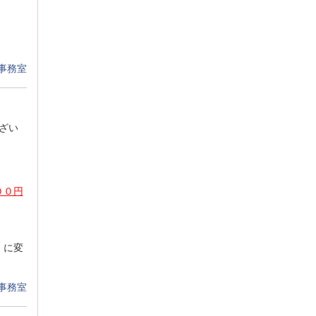
事務室
ざい
、
００円
）に変
事務室