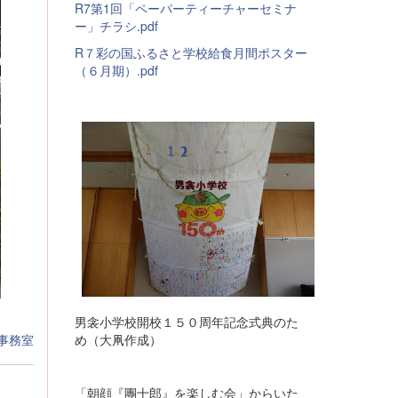
R7第1回「ペーパーティーチャーセミナ
ー」チラシ.pdf
R７彩の国ふるさと学校給食月間ポスター
（６月期）.pdf
男衾小学校開校１５０周年記念式典のた
め（大凧作成）
事務室
「朝顔『團十郎』を楽しむ会」からいた