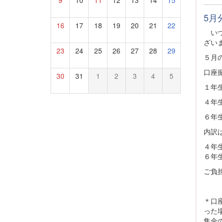
5月
16
17
18
19
20
21
22
いつ
ざい
23
24
25
26
27
28
29
５月
口座
30
31
1
2
3
4
5
１年
４年
６年
内訳は
４年
６年
ご負
＊口
った
集金