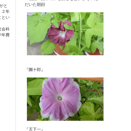
だいた朝顔
がと
、２年
ととい
会科
学年費
『團十郎』
『天下一』