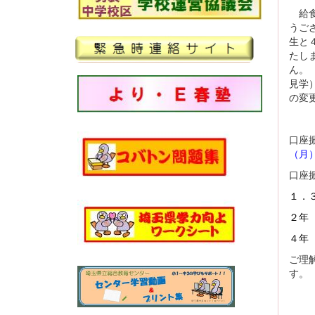
給食
うご
生と
たし
ん
見学
の
口座
（月
口座
１．３
２年
４年
ご理