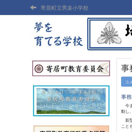
寄居町立男衾小学校
事
コ
事務
今ま
動し
新型
こと