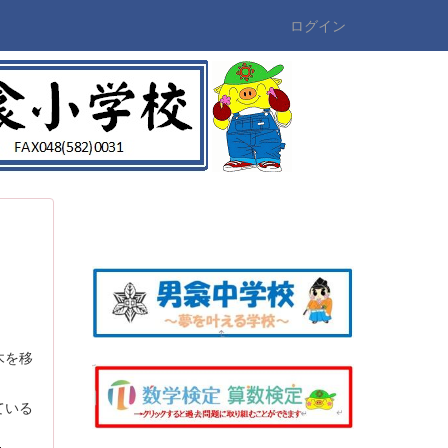
ログイン
木を移
ている