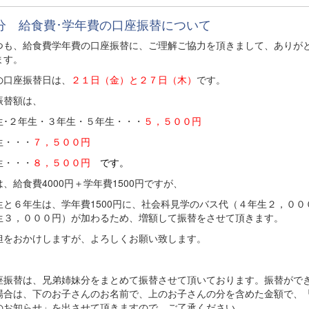
分 給食費･学年費の口座振替について
も、給食費学年費の口座振替に、ご理解ご協力を頂きまして、ありが
ます。
の口座振替日は、
２１日（金）と２７日（木）
です。
振替額は、
生･２年生・３年生・５年生・・・
５，５００円
生・・・
７，５００円
生・・・
８，５００円
です。
、給食費4000円＋学年費1500円ですが、
生と６年生は、学年費1500円に、社会科見学のバス代（４年生２，００
生３，０００円）が加わるため、増額して振替をさせて頂きます。
担をおかけしますが、よろしくお願い致します。
座振替は、兄弟姉妹分をまとめて振替させて頂いております。振替がで
場合は、下のお子さんのお名前で、上のお子さんの分を含めた金額で、
のお知らせ」を出させて頂きますので、ご了承ください。