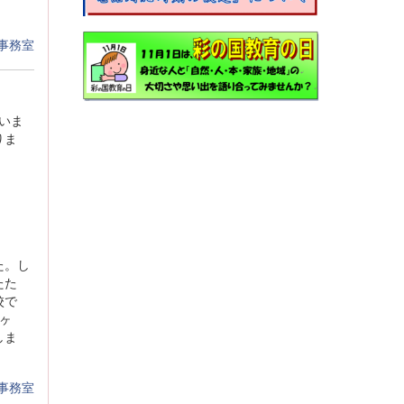
事務室
いま
りま
た。し
たた
校で
ヶ
しま
事務室