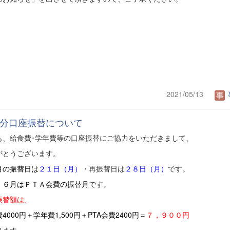
2021/05/13
分口座振替について
も、給食費･学年費等の口座振替にご協力をいただきまして、
がとうございます。
の振替日は
２１日（月）
・再振替日は
２８日（月）
です。
、
６月はＰＴＡ会費の振替月
です。
振替額は、
4000円＋学年費1,500円＋PTA会費2400円＝
７，９００円
ります。