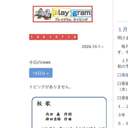
１月
明け
1
8
6
1
0
7
1
8
毎月
2024.10.1～
す。
１月
今日のnews
初の
14日分
口座振
口座
トピックがありません。
口座
１．
３年
５．