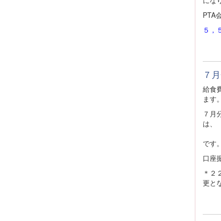
PTA
５，
７月
給食
ます
７月
です
口座
＊２
更と