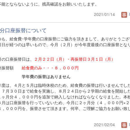
不能とならないように、残高確認をお願いいたします。
2021/01/14
分口座振替について
も、給食費･学年費の口座振替にご協力を頂きまして、ありがとうござ
月日が経つのは早いもので、今月（２月）が今年度最後の口座振替とな
月の口座振替日は、
２月２２日（月）・再振替日３月１日（月）
座振替額
給食費のみ・・・８，０００円
年費の振替はありません
年度は、４月と５月は臨時休校のため、給食費の振替は行いませんでし
、７月３０日まで給食を実施し、８月２４日から２学期の給食を開始し
１ヶ月分４，０００円を追加で納入しなければならなくなりました。本
３月は口座振替を行っていないため、今月に２ヶ月分（４，０００円×２
８，０００円を、振替させて頂きます。何卒、ご理解ご協力をお願い致
2021/02/04