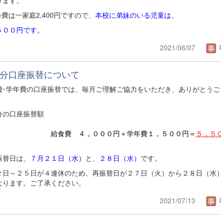
会費は一家庭2,400円ですので、
本校に弟妹のいる児童は、
５００円です。
2021/06/07
分口座振替について
費･学年費の口座振替では、毎月ご理解ご協力をいただき、ありがとうご
。
分の口座振替額
は
給食費 ４，０００円＋学年費１，５００円＝
５，５
。
振替日は、
７月２１日（水）
と、
２８日（水）
です。
２日～２５日が４連休のため、再振替日が２７日（火）から２８日（水
なります。ご了承ください。
2021/07/13