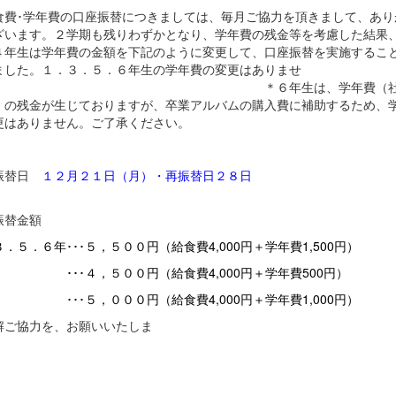
費･学年費の口座振替につきましては、毎月ご協力を頂きまして、あり
ざいます。２学期も残りわずかとなり、学年費の残金等を考慮した結果
４年生は学年費の金額を下記のように変更して、口座振替を実施するこ
ました。１．３．５．６年生の学年費の変更はありませ
。 ＊６年生は、学年費（社
）の残金が生じておりますが、卒業アルバムの購入費に補助するため、
変更はありません。ご了承ください。
振替日
１２月２１日（月）・再振替日２８日
）
振替金額
．５．６年･･･５，５００円（給食費4,000円＋学年費1,500円）
 ･･･４，５００円（給食費4,000円＋学年費500円）
 ･･･５，０００円（給食費4,000円＋学年費1,000円）
解ご協力を、お願いいたしま
す。