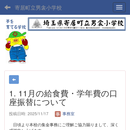
寄居町立男衾小学校
Toggl
1. 11月の給食費・学年費の口
座振替について
投稿日時: 2025/11/17
事務室
日頃より本校の集金事務にご理解ご協力賜りまして、深く