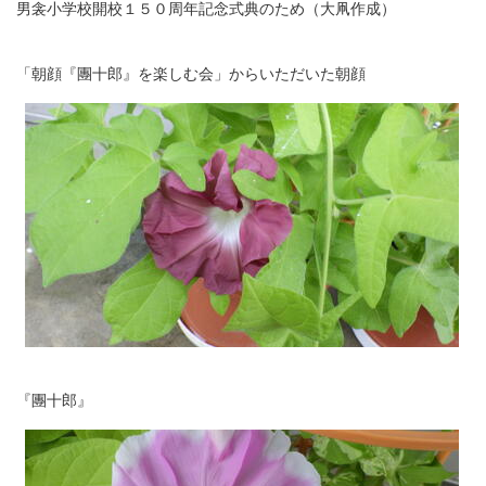
男衾小学校開校１５０周年記念式典のため（大凧作成）
「朝顔『團十郎』を楽しむ会」からいただいた朝顔
『團十郎』