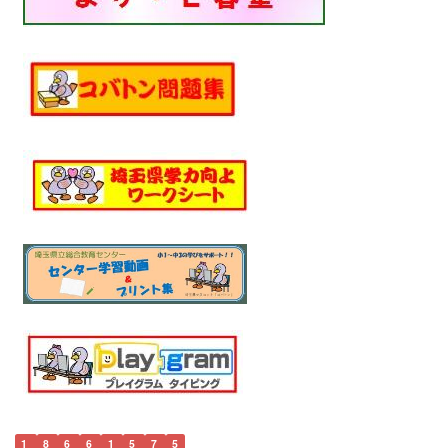
1
8
6
6
1
5
7
5