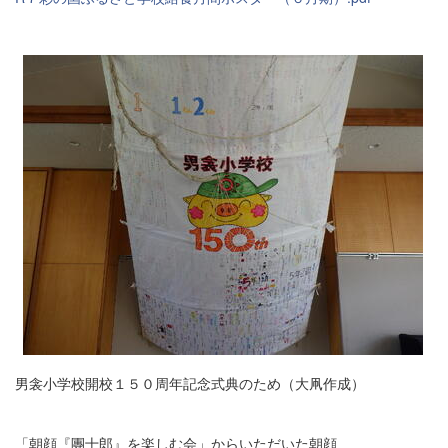
男衾小学校開校１５０周年記念式典のため（大凧作成）
「朝顔『團十郎』を楽しむ会」からいただいた朝顔