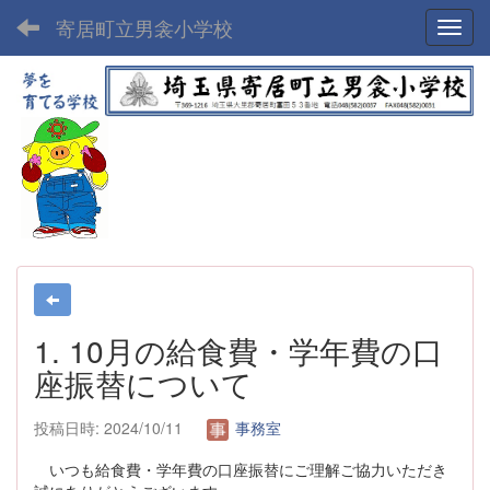
寄居町立男衾小学校
Toggl
1. 10月の給食費・学年費の口
座振替について
投稿日時: 2024/10/11
事務室
いつも給食費・学年費の口座振替にご理解ご協力いただき