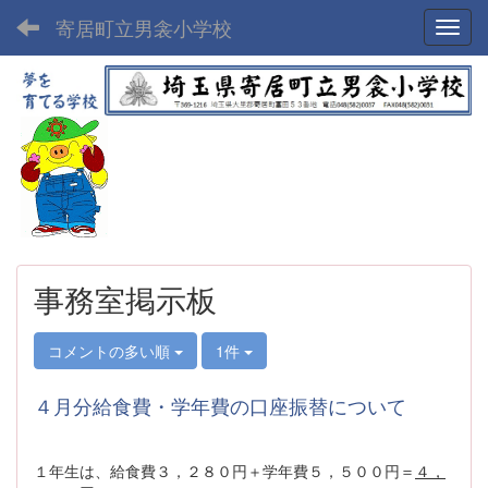
寄居町立男衾小学校
Toggl
事務室掲示板
コメントの多い順
1件
４月分給食費・学年費の口座振替について
１年生は、給食費３，２８０円＋学年費５，５００円＝
４，