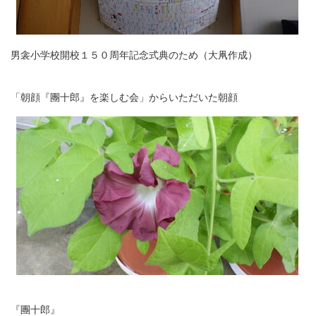
男衾小学校開校１５０周年記念式典のため（大凧作成）
「朝顔『團十郎』を楽しむ会」からいただいた朝顔
『團十郎』