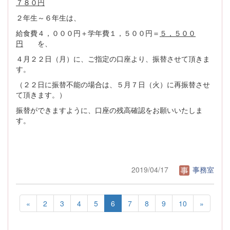
７８０円
２年生～６年生は、
給食費４，０００円＋学年費１，５００円＝
５，５００
円
を、
４月２２日（月）に、ご指定の口座より、振替させて頂きま
す。
（２２日に振替不能の場合は、５月７日（火）に再振替させ
て頂きます。）
振替ができますように、口座の残高確認をお願いいたしま
す。
2019/04/17
事務室
«
2
3
4
5
6
7
8
9
10
»