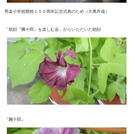
男衾小学校開校１５０周年記念式典のため（大凧作成）
「朝顔『團十郎』を楽しむ会」からいただいた朝顔
『團十郎』