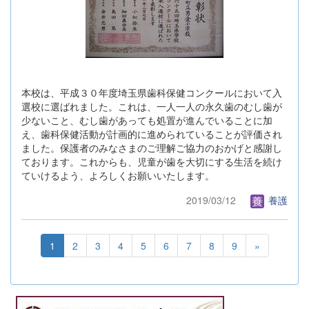
本校は、平成３０年度埼玉県歯科保健コンクールにおいて入
選校に選ばれました。これは、一人一人の永久歯のむし歯が
少ないこと、むし歯があっても処置が進んでいることに加
え、歯科保健活動が計画的に進められていることが評価され
ました。保護者のみなさまのご理解ご協力のおかげと感謝し
ております。これからも、児童が歯を大切にする生活を続け
ていけるよう、よろしくお願いいたします。
2019/03/12
養護
1
2
3
4
5
6
7
8
9
»