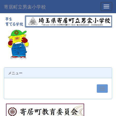
寄居町立男衾小学校
Toggl
メニュー