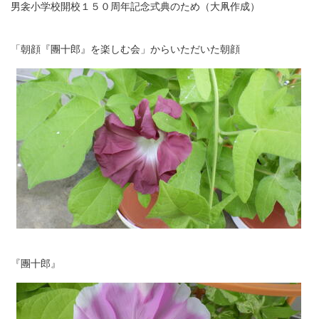
男衾小学校開校１５０周年記念式典のため（大凧作成）
「朝顔『團十郎』を楽しむ会」からいただいた朝顔
『團十郎』