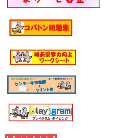
1
8
5
8
6
1
0
8