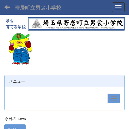
寄居町立男衾小学校
Toggl
メニュー
今日のnews