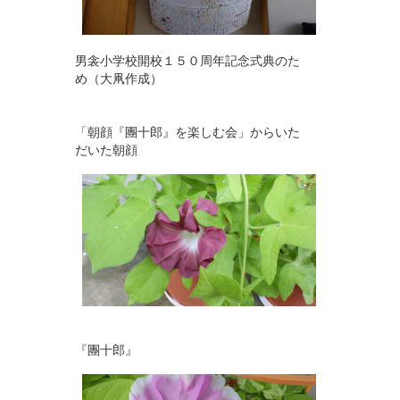
男衾小学校開校１５０周年記念式典のた
め（大凧作成）
「朝顔『團十郎』を楽しむ会」からいた
だいた朝顔
『團十郎』