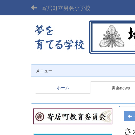
寄居町立男衾小学校
メニュー
ホーム
男衾news
さ