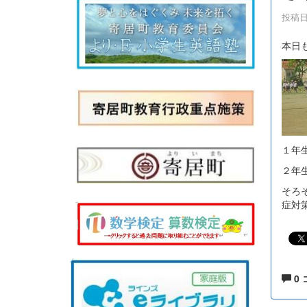
投稿日時
本日
１年
２年
そろ
症対
0