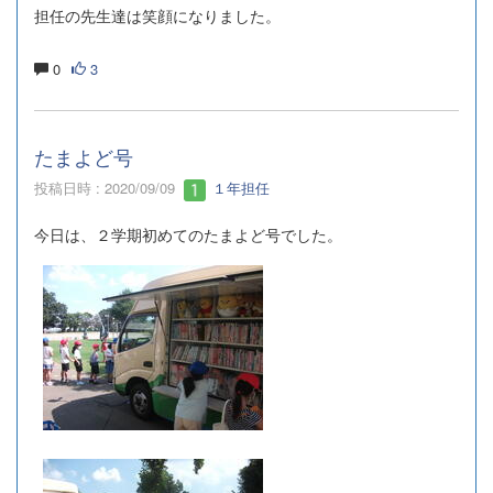
担任の先生達は笑顔になりました。
0
3
たまよど号
投稿日時 : 2020/09/09
１年担任
今日は、２学期初めてのたまよど号でした。