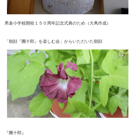
男衾小学校開校１５０周年記念式典のため（大凧作成）
「朝顔『團十郎』を楽しむ会」からいただいた朝顔
『團十郎』