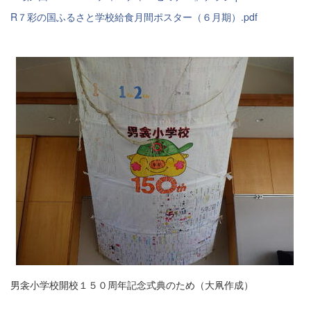
R７彩の国ふるさと学校給食月間ポスター（６月期）.pdf
男衾小学校開校１５０周年記念式典のため（大凧作成）