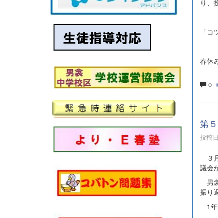
り、
「コ
春休
0
第５
投稿日時
３月
議会
男衾小
振り
1年