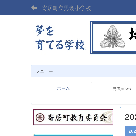
寄居町立男衾小学校
メニュー
ホーム
男衾news
2
20