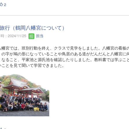
2
旅行（鶴岡八幡宮について）
 : 2024/11/25
担当
八幡宮では、班別行動を終え、クラスで見学をしました。八幡宮の看板
』の字が鳩の形になっていることや鳥居のある道がだんだんと八幡宮に
くなること、平家池と源氏池を確認したりしました。教科書では学ぶこ
いことを見て聞いて学習できました。