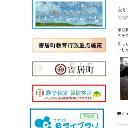
家庭
投稿日時
家庭
画を
作っ
いし
0