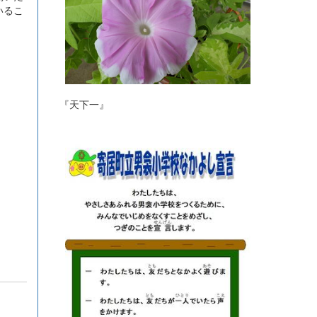
いるこ
『天下一』