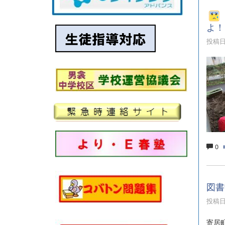
よ！
投稿日時
0
図書
投稿日時
寄居