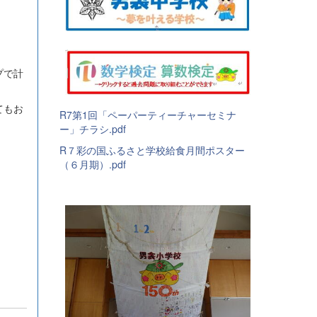
プで計
てもお
R7第1回「ペーパーティーチャーセミナ
ー」チラシ.pdf
R７彩の国ふるさと学校給食月間ポスター
（６月期）.pdf