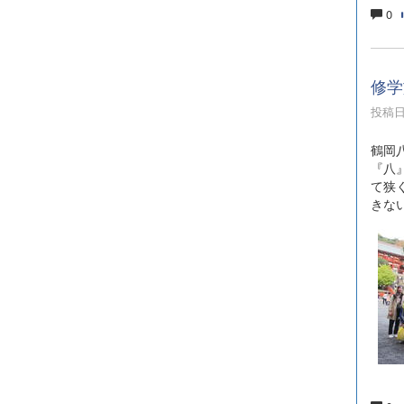
0
修学
投稿日時
鶴岡
『八
て狭
きな