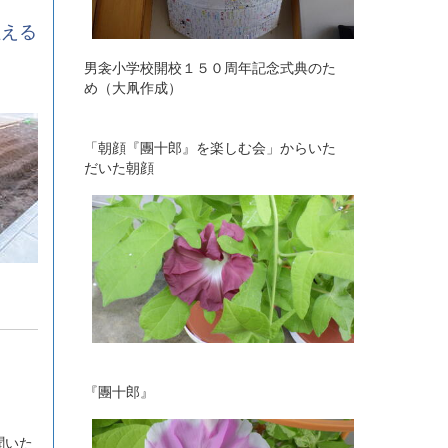
植える
男衾小学校開校１５０周年記念式典のた
め（大凧作成）
「朝顔『團十郎』を楽しむ会」からいた
だいた朝顔
『團十郎』
聞いた