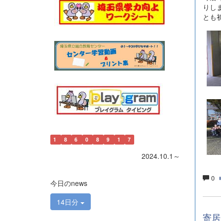
りし
とも
1
8
6
0
8
9
1
7
2024.10.1～
0
今日のnews
14日分
寄居