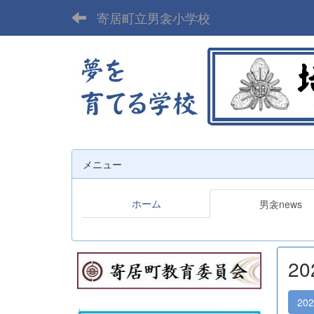
寄居町立男衾小学校
メニュー
ホーム
男衾news
2
20