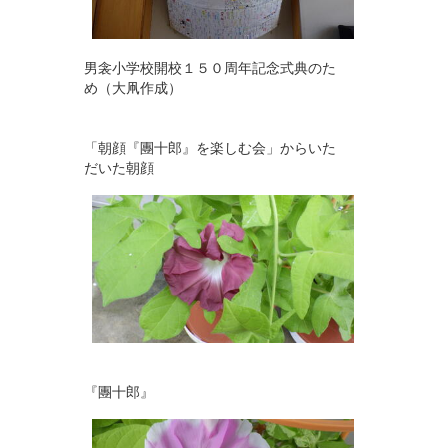
男衾小学校開校１５０周年記念式典のた
め（大凧作成）
「朝顔『團十郎』を楽しむ会」からいた
だいた朝顔
『團十郎』