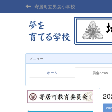
寄居町立男衾小学校
メニュー
ホーム
男衾news
2
20