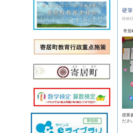
硬筆
投稿日時
寄居
授業
ださ