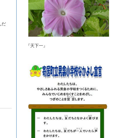
んだ
『天下一』