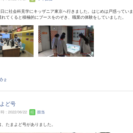
21日に社会科見学にキッザニア東京へ行きました。はじめは戸惑ってい
慣れてくると積極的にブースをのぞき、職業の体験をしていました。
2
よど号
 : 2022/06/22
担当
は、たまよど号がありました。