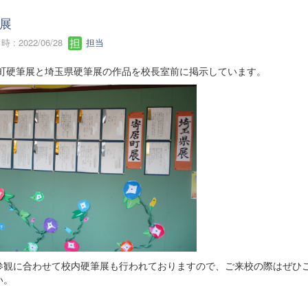
展
 : 2022/06/28
担当
町硬筆展と埼玉県硬筆展の作品を校長室前に掲示しています。
参観に合わせて校内硬筆展も行われておりますので、ご来校の際はぜひ
い。