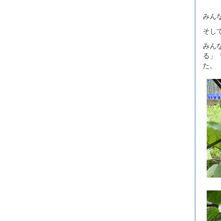
みん
そし
みん
る」
た。