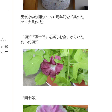
男衾小学校開校１５０周年記念式典のた
め（大凧作成）
「朝顔『團十郎』を楽しむ会」からいた
した。
だいた朝顔
とに起
２ホー
『團十郎』