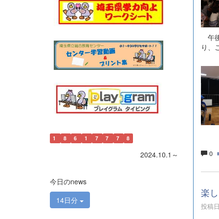
午後
り、
1
8
6
1
7
7
7
8
0
2024.10.1～
今日のnews
楽し
14日分
投稿日時