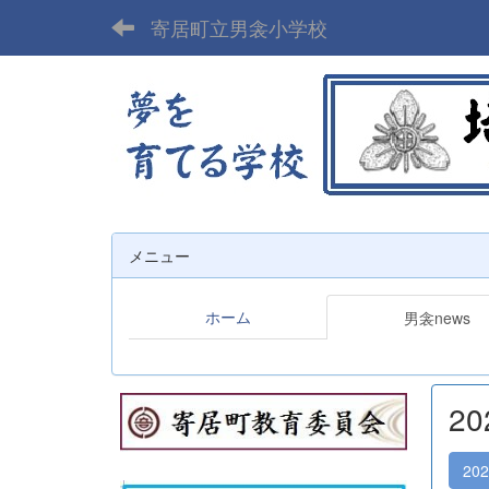
寄居町立男衾小学校
メニュー
ホーム
男衾news
2
20