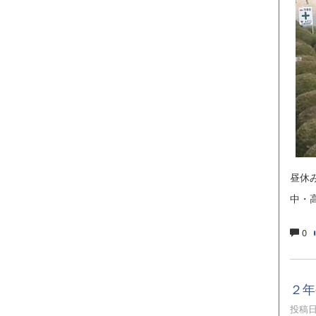
昼休
中・
0
２年
投稿日時