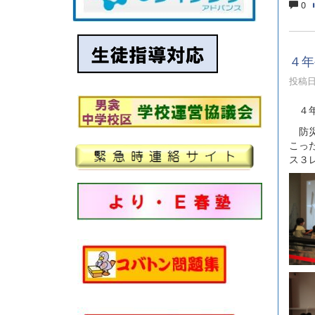
0
４年
投稿日時
４年
防災
こっ
ス３